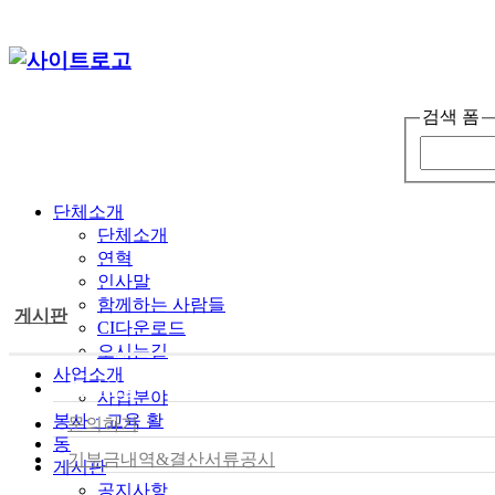
검색 폼
단체소개
단체소개
연혁
인사말
함께하는 사람들
게시판
CI다운로드
오시는길
사업소개
공지사항
사업분야
봉사ㆍ교육 활
문의하기
동
기부금내역&결산서류공시
게시판
공지사항