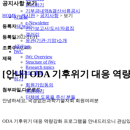
공지사항 보기
문의하기
기부금내역&결산서류공시
HOME
>
게시판
>
공지사항
>
보기
자료실
e-Newsletter
등록자
SEW○○
연간보고서/도서/자료집
갤러리
등록일
2022-11-11
유관(기관·기업)소개
AT@net
조회수
102,410
IWC
iWc Overview
제목
Structure of iWc
Research topics
[안내] ODA 기후위기 대응 역량
회원가입·후원
하기
회원가입동의
첨부파일 다운로드:
후원하기
단체에 도움을 주신 분들
안녕하세요, 국경없는과학기술자회 회원여려분
ODA 기후위기 대응 역량강화 프로그램을 안내드리오니 관심있