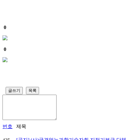
0
0
글쓰기
목록
번호
제목
[공지] (사)국경없는과학기술자회 지정기부금 단체 ..