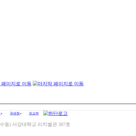
길
국세청
외교부
(신수동) 서강대학교 리치별관 307호