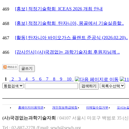
[홍보] 적정기술학회_ICEAS 2026 개최 안내
469
[홍보] 적정기술학회_탄자니아, 몽골에서 기술실증할..
468
[활동] 탄자니아 바이오가스 플랜트 준공식 (2026.02.20)..
467
[감사인사] (사)국경없는 과학기술자회 후원자님께 ..
466
글쓰기
1
2
3
4
5
6
7
8
9
10
홈페이지이용약관
개인정보취급방침
이메일수집거부
오시는
(사)국경없는과학기술자회
/
04107 서울시 마포구 백범로 35 
Tel : 02-887-2278 /Email: sewb@sewb.org