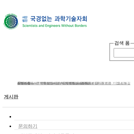
검색 폼
단체소개
사업소개
봉사ㆍ
단체소개
사업분야
공지사항
e-Newsletter
iWc Overview
회원가입동의
연혁
문의하기
연간보고서/도서/자료집
Structure of iWc
후원하기
인사말
기부금내역&결산서류공시
단체에 도움을 주신 분들
함께하는 사람들
Research topics
갤러리
CI다운로드
유관(기관·기업)소개
오시는길
게시판
공지사항
문의하기