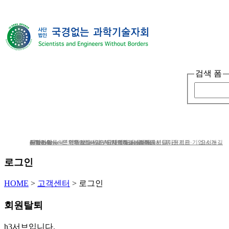
검색 폼
단체소개
사업소개
봉사ㆍ
단체소개
사업분야
공지사항
e-Newsletter
iWc Overview
회원가입동의
연혁
문의하기
연간보고서/도서/자료집
Structure of iWc
후원하기
인사말
기부금내역&결산서류공시
단체에 도움을 주신 분들
함께하는 사람들
Research topics
갤러리
CI다운로드
유관(기관·기업)소개
오시는길
로그인
HOME
>
고객센터
>
로그인
회원탈퇴
h3서브입니다.