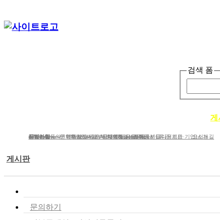
검색 폼
단체소개
사업소개
봉사ㆍ교육 활동
게
단체소개
사업분야
공지사항
e-Newsletter
iWc Overview
회원가입동의
연혁
문의하기
연간보고서/도서/자료집
Structure of iWc
후원하기
인사말
기부금내역&결산서류공시
단체에 도움을 주신 분들
함께하는 사람들
Research topics
갤러리
CI다운로드
유관(기관·기업)소개
오시는길
게시판
공지사항
문의하기