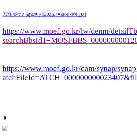
2023년 2분기 공익법인등 지정·변경에 관한 고시
https://www.moef.go.kr/lw/denm/detail
searchBbsId1=MOSFBBS_00000000012
https://www.moef.go.kr/com/synap/syna
atchFileId=ATCH_000000000023407&fi
0