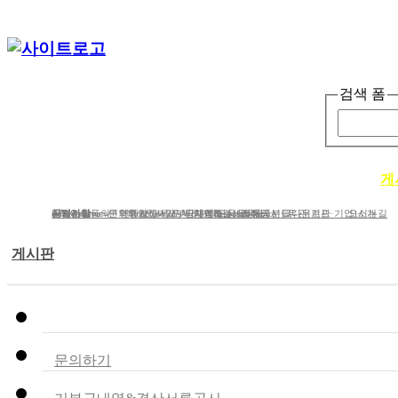
검색 폼
단체소개
사업소개
봉사ㆍ교육 활동
게
단체소개
사업분야
공지사항
e-Newsletter
iWc Overview
회원가입동의
연혁
문의하기
연간보고서/도서/자료집
Structure of iWc
후원하기
인사말
기부금내역&결산서류공시
단체에 도움을 주신 분들
함께하는 사람들
Research topics
갤러리
CI다운로드
유관(기관·기업)소개
오시는길
게시판
공지사항
문의하기