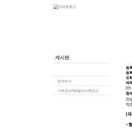
단체소개
사업소개
게시판
등
공지사항
등
조
문의하기
제
[안
기부금내역&결산서류공시
첨부
안
적
[
<행