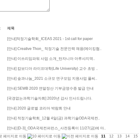
호
제목
[안내]적정기술학회_ICEAS 2021 - 1st call for paper
[안내] Creative Thon_ 적정기술 전문인력 채용(메이킹협..
[안내] 이쓰리임파워 사업 소개_탄자니아 아루샤지역..
[안내] 캄보디아 라이프대학(Life University) 교수 초빙 ..
[안내] 숲과나눔_2021 소규모 연구모임 지원사업 풀씨..
[안내] SEWB 2020 연말정산 기부금영수증 발급 안내
[국경없는과학기술자회] 2020년 감사 인사드립니다.
[안내] 2020 글로벌 코리아 박람회 안내
[안내] 적정기술학회_12월 4일(금) 과학기술ODA국제컨..
[안내] [D-3]_ODA국제컨퍼런스_사전등록이 11/27(금)에 마..
11
12
13
14
1