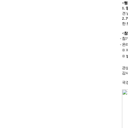
<행
1.
견
2.
한 
<참
-
참가
-
온
※
※
관
감
국