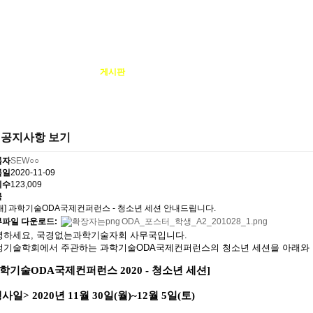
봉사ㆍ교육 활동
게시판
자료실
AT@net
공지사항 보기
록자
SEW○○
록일
2020-11-09
회수
123,009
목
내] 과학기술ODA국제컨퍼런스 - 청소년 세션 안내드립니다.
파일 다운로드:
ODA_포스터_학생_A2_201028_1.png
녕하세요, 국경없는과학기술자회 사무국입니다.
정기술학회에서 주관하는 과학기술ODA국제컨퍼런스의 청소년 세션을 아래와 
과학기술ODA국제컨퍼런스 2020 - 청소년 세션]
사일> 2020년 11월 30일(월)~12월 5일(토)