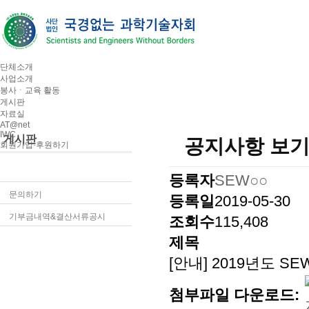
단체소개
사업소개
봉사ㆍ교육 활동
게시판
자료실
AT@net
IWC
게시판
공지사항 보
회원가입·후원하기
공지사항
등록자
SEW○○
문의하기
등록일
2019-05-30
기부금내역&결산서류공시
조회수
115,408
제목
[안내] 2019년도 
첨부파일 다운로드: