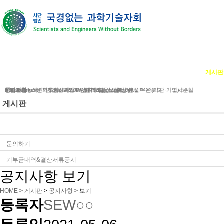
단체소개
사업소개
봉사ㆍ교육 활동
게시판
단체소개
사업분야
공지사항
e-Newsletter
iWc Overview
회원가입동의
연혁
문의하기
연간보고서/도서/자료집
후원하기
Structure of iWc
인사말
기부금내역&결산서류공시
단체에 도움을 주신 분들
함께하는 사람들
Research topics
갤러리
CI다운로드
유관(기관·기업)소개
오시는길
게시판
공지사항
문의하기
기부금내역&결산서류공시
공지사항 보기
HOME
>
게시판
>
공지사항
>
보기
등록자
SEW○○