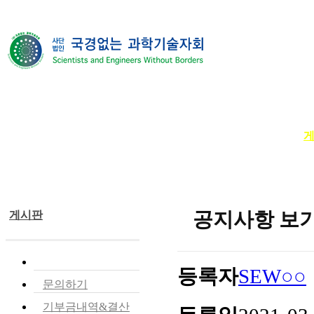
단체소개
사업소개
봉사ㆍ교육 활동
공지사항 보
게시판
공지사항
등록자
SEW○○
문의하기
기부금내역&결산