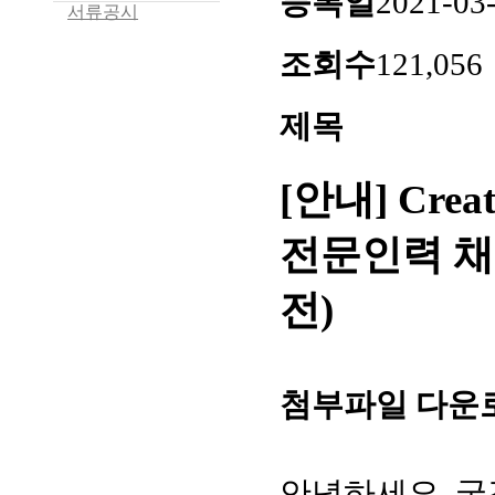
등록일
2021-03
서류공시
조회수
121,056
제목
[안내] Cre
전문인력 채
전)
첨부파일 다운
안녕하세요, 