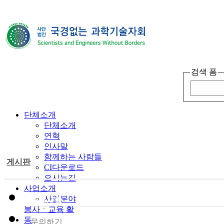
검색 폼
단체소개
단체소개
연혁
인사말
함께하는 사람들
게시판
CI다운로드
오시는길
사업소개
사업분야
공지사항
봉사ㆍ교육 활
동
문의하기