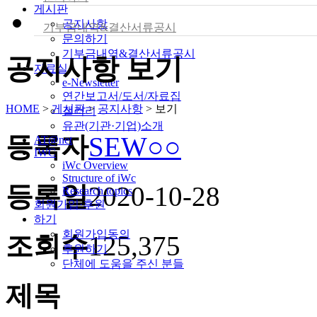
게시판
공지사항
기부금내역&결산서류공시
문의하기
기부금내역&결산서류공시
공지사항 보기
자료실
e-Newsletter
연간보고서/도서/자료집
HOME
>
게시판
>
공지사항
>
보기
갤러리
유관(기관·기업)소개
등록자
SEW○○
AT@net
IWC
iWc Overview
Structure of iWc
등록일
2020-10-28
Research topics
회원가입·후원
하기
회원가입동의
조회수
125,375
후원하기
단체에 도움을 주신 분들
제목