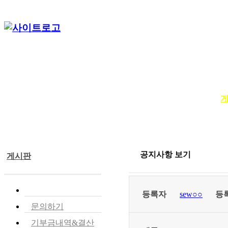
단체소개
사업소개
봉사ㆍ교육 활동
공지사항 보기
게시판
공지사항
등록자
sew○○
등
문의하기
기부금내역&결산